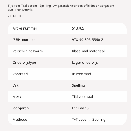
accent
accent
Tijd voor Taal accent - Spelling: uw garantie voor een efficiënt en zorgzaam
-
-
spellingonderwijs.
Spelling
Spelling
ZIE MEER
5
5
-
-
Artikelnummer
513765
wandkaarten
wandkaarten
ISBN-nummer
978-90-306-5560-2
Verschijningsvorm
Klassikaal materiaal
Onderwijstype
Lager onderwijs
Voorraad
In voorraad
Vak
Spelling
Merk
Tijd voor taal
Jaar/jaren
Leerjaar 5
Methode
TvT accent - Spelling