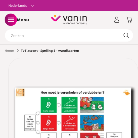
eteen
T
Nederlands
aar de
ontent
a
Winkelwag
Menu
a
Zoeken
l
Home
TvT accent - Spelling 5 - wandkaarten
ect naar
tinformatie