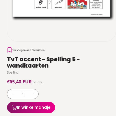
Toevoegen aan favorieten
TvT accent - Spelling 5 -
wandkaarten
Spelling
Normale
€65,40 EUR
incl. btw
prijs
Aantal
Aantal
verlagen
verhogen
voor
voor
In winkelmandje
TvT
TvT