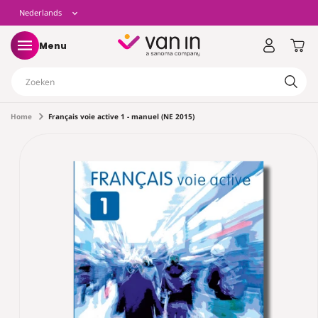
eteen
T
Nederlands
aar de
ontent
a
Winkelwag
Menu
a
Zoeken
l
Home
Français voie active 1 - manuel (NE 2015)
ect naar
tinformatie