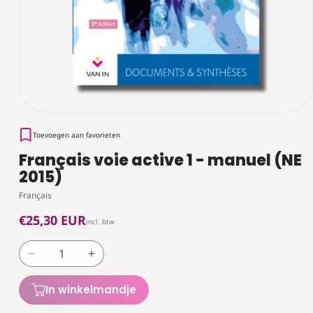
Toevoegen aan favorieten
Français voie active 1 - manuel (NE
2015)
Français
Normale
€25,30 EUR
incl. btw
prijs
Aantal
Aantal
verlagen
verhogen
voor
voor
In winkelmandje
Français
Français