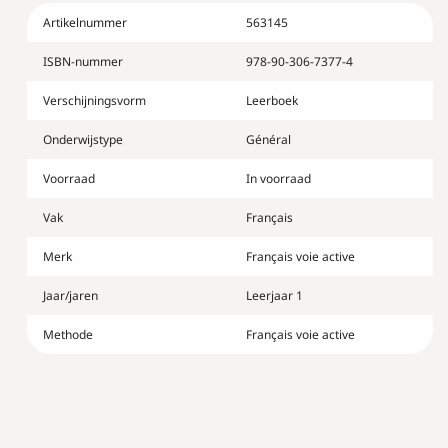
voie
voie
Artikelnummer
563145
active
active
1
1
ISBN-nummer
978-90-306-7377-4
-
-
manuel
manuel
Verschijningsvorm
Leerboek
(NE
(NE
2015)
2015)
Onderwijstype
Général
Voorraad
In voorraad
Vak
Français
Merk
Français voie active
Jaar/jaren
Leerjaar 1
Methode
Français voie active