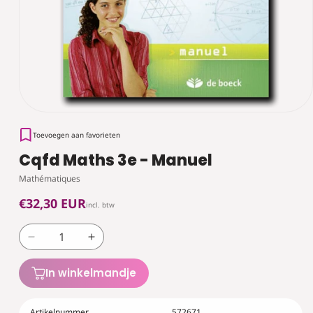
Toevoegen aan favorieten
Cqfd Maths 3e - Manuel
Mathématiques
Normale
€32,30 EUR
incl. btw
prijs
Aantal
Aantal
verlagen
verhogen
voor
voor
In winkelmandje
Cqfd
Cqfd
Maths
Maths
Artikelnummer
572671