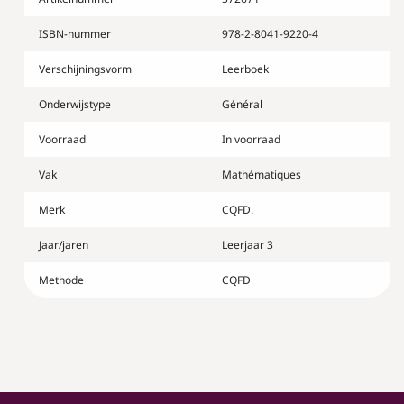
3e
3e
-
-
ISBN-nummer
978-2-8041-9220-4
Manuel
Manuel
Verschijningsvorm
Leerboek
Onderwijstype
Général
Voorraad
In voorraad
Vak
Mathématiques
Merk
CQFD.
Jaar/jaren
Leerjaar 3
Methode
CQFD