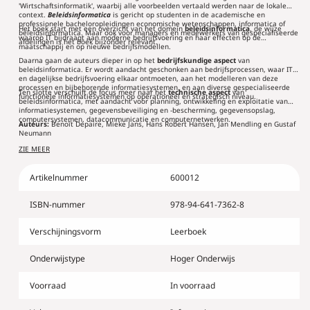
'Wirtschaftsinformatik', waarbij alle voorbeelden vertaald werden naar de lokale
context.
Beleidsinformatica
is gericht op studenten in de academische en
professionele bacheloropleidingen economische wetenschappen, informatica of
Het boek start met een overzicht van het domein
beleidsinformatica
, de wijze
beleidsinformatica. Maar ook voor managers en medewerkers van gespecialiseerde
waarop IT bijdraagt aan moderne bedrijfsvoering en haar effecten op de
afdelingen is het boek bijzonder relevant.
maatschappij en op nieuwe bedrijfsmodellen.
Daarna gaan de auteurs dieper in op het
bedrijfskundige aspect
van
beleidsinformatica. Er wordt aandacht geschonken aan bedrijfsprocessen, waar IT
en dagelijkse bedrijfsvoering elkaar ontmoeten, aan het modelleren van deze
processen en bijbehorende informatiesystemen, en aan diverse gespecialiseerde
Ten slotte verschuift de focus meer naar het
technische aspect
van
functionele informatiesystemen op operationeel en strategisch niveau.
beleidsinformatica, met aandacht voor planning, ontwikkeling en exploitatie van
informatiesystemen, gegevensbeveiliging en -bescherming, gegevensopslag,
computersystemen, datacommunicatie en computernetwerken.
Auteurs:
Benoît Depaire, Mieke Jans, Hans Robert Hansen, Jan Mendling en Gustaf
Neumann
ZIE MEER
Artikelnummer
600012
ISBN-nummer
978-94-641-7362-8
Verschijningsvorm
Leerboek
Onderwijstype
Hoger Onderwijs
Voorraad
In voorraad