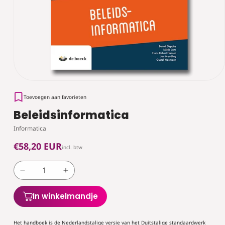
Toevoegen aan favorieten
Beleidsinformatica
Informatica
Normale
€58,20 EUR
incl. btw
prijs
Aantal
Aantal
verlagen
verhogen
voor
voor
In winkelmandje
Beleidsinformatica
Beleidsinformatica
Het handboek is de Nederlandstalige versie van het Duitstalige standaardwerk