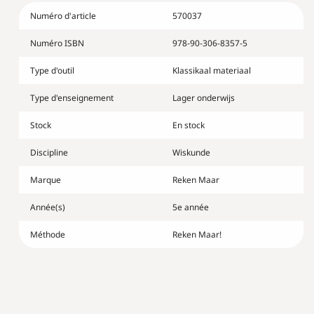
Reken
Reken
Numéro d'article
570037
Maar!
Maar!
5
5
Numéro ISBN
978-90-306-8357-5
-
-
remediëren
remediëren
Type d'outil
Klassikaal materiaal
en
en
verrijken
verrijken
Type d'enseignement
Lager onderwijs
Stock
En stock
Discipline
Wiskunde
Marque
Reken Maar
Année(s)
5e année
Méthode
Reken Maar!