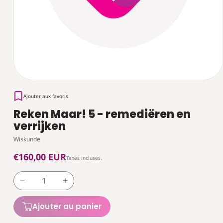
Ajouter aux favoris
Reken Maar! 5 - remediëren en
verrijken
Wiskunde
Prix
€160,00 EUR
Taxes incluses.
habituel
Réduire
Augmenter
la
la
quantité
quantité
Ajouter au panier
de
de