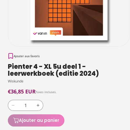
Ajouter aux favoris
Pienter 4 - XL 5u deel 1 -
leerwerkboek (editie 2024)
Wiskunde
Prix
€36,85 EUR
Taxes incluses.
habituel
Réduire
Augmenter
la
la
quantité
quantité
Ajouter au panier
de
de