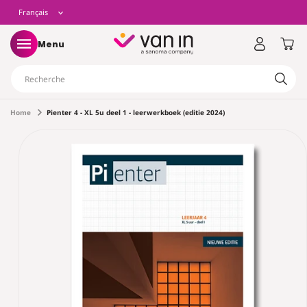
t
L
Français
asser
u
ontenu
a
Panier
Menu
n
Recherche
g
Home
Pienter 4 - XL 5u deel 1 - leerwerkboek (editie 2024)
ser aux
rmations
u
uits
e