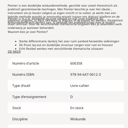
Pienter
Pienter
Pienter is een duidelijke wiskundemethode, geschikt voor zowel theoretisch als
4
4
praktisch georiënteerde leerlingen. Met Pienter beschik je over het ideale
instrument om je lessen volgens je eigen inzicht in te vullen. Je werkt met een
-
-
hybride methode waarbij je eenvoudig wisselt tussen ons digitaal platform en de
Pienter is m.a.w. berekend op jouw aanpak en vult jouw expertise als
XL
XL
papieren uitgaves. Jij kiest zelf waar je digitaal of op papier wil werken. Flexibiliteit
wiskundeleerkracht perfect aan. Jij behoudt het eigenaarschap over je lessen!
staat centraal. Door de verschillende thematische uitgaven kies je bovendien welk
5u
5u
onderwerp je wanneer behandelt.
deel
deel
Waarom kies je voor Pienter?
1
1
Sterke differentiatie dankzij het zeer ruim aanbod herwerkte oefeningen
-
-
De frisse lay-out en duidelijke structuur zorgen voor rust en houvast
Echt flexibel werken met verschillende thematische uitgaven
leerwerkboek
leerwerkboek
ZIE MEER
(editie
(editie
2024)
2024)
Numéro d'article
606358
Numéro ISBN
978-94-647-0612-3
Type d'outil
Livre-cahier
Type d'enseignement
D
Stock
En stock
Discipline
Wiskunde