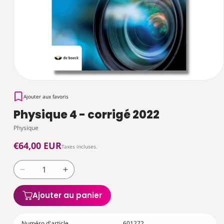
Ajouter aux favoris
Physique 4 - corrigé 2022
Physique
Prix
€64,00 EUR
Taxes incluses.
habituel
Réduire
Augmenter
la
la
quantité
quantité
Ajouter au panier
de
de
Physique
Physique
Numéro d'article
601272