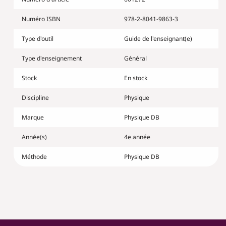
4
4
-
-
Numéro ISBN
978-2-8041-9863-3
corrigé
corrigé
2022
2022
Type d'outil
Guide de l'enseignant(e)
Type d'enseignement
Général
Stock
En stock
Discipline
Physique
Marque
Physique DB
Année(s)
4e année
Méthode
Physique DB