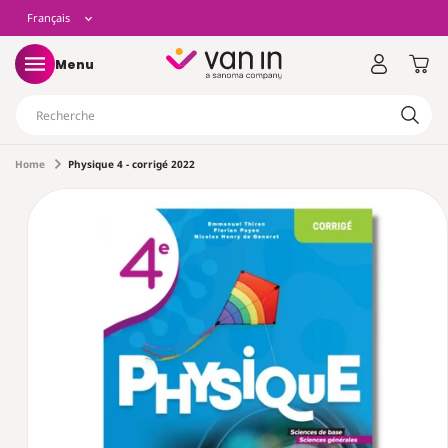
t
L
Français
asser
u
ontenu
a
Panier
Menu
n
Recherche
g
Home
Physique 4 - corrigé 2022
ser aux
rmations
u
uits
e