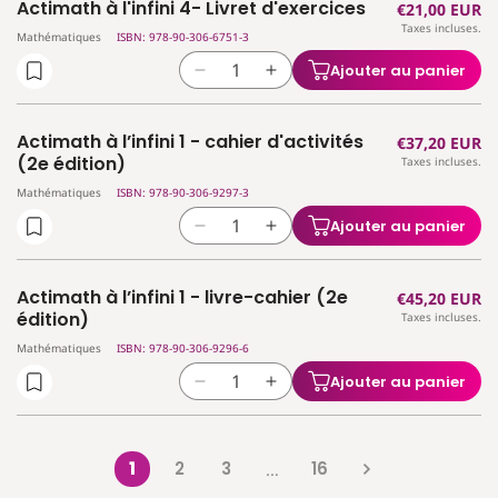
Actimath à l'infini 4- Livret d'exercices
Prix
€21,00 EUR
de
de
manuel
manuel
Taxes incluses.
habituel
Actimath
Actimath
Mathématiques
ISBN: 978-90-306-6751-3
(2e
(2e
à
à
édition)
édition)
Ajouter au panier
Réduire
Augmenter
l&#39;infini
l&#39;infini
la
la
4
4
quantité
quantité
-
-
Actimath à l’infini 1 - cahier d'activités
Prix
€37,20 EUR
de
de
Manuel
Manuel
(2e édition)
Taxes incluses.
habituel
Actimath
Actimath
Mathématiques
ISBN: 978-90-306-9297-3
à
à
l&#39;infini
l&#39;infini
Ajouter au panier
Réduire
Augmenter
4-
4-
la
la
Livret
Livret
quantité
quantité
d&#39;exercices
d&#39;exercices
Actimath à l’infini 1 - livre-cahier (2e
Prix
€45,20 EUR
de
de
édition)
Taxes incluses.
habituel
Actimath
Actimath
Mathématiques
ISBN: 978-90-306-9296-6
à
à
l’infini
l’infini
Ajouter au panier
Réduire
Augmenter
1
1
la
la
-
-
quantité
quantité
cahier
cahier
de
de
1
2
3
16
d&#39;activités
…
d&#39;activités
Actimath
Actimath
(2e
(2e