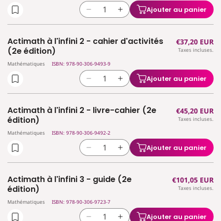
à
à
(2e
(2e
Ajouter au panier
Réduire
Augmenter
l&#39;infini
l&#39;infini
édition)
édition)
la
la
1
1
quantité
quantité
-
-
Actimath à l'infini 2 - cahier d'activités
Prix
€37,20 EUR
de
de
théorie
théorie
(2e édition)
Taxes incluses.
habituel
Actimath
Actimath
1re
1re
Mathématiques
ISBN: 978-90-306-9493-9
à
à
degré
degré
l&#39;infini
l&#39;infini
(2e
(2e
Ajouter au panier
Réduire
Augmenter
2
2
édition)
édition)
la
la
-
-
quantité
quantité
cahier
cahier
Actimath à l'infini 2 - livre-cahier (2e
Prix
€45,20 EUR
de
de
d&#39;activités
d&#39;activités
édition)
Taxes incluses.
habituel
Actimath
Actimath
Mathématiques
ISBN: 978-90-306-9492-2
à
à
l&#39;infini
l&#39;infini
Ajouter au panier
Réduire
Augmenter
2
2
la
la
-
-
quantité
quantité
cahier
cahier
Actimath à l'infini 3 - guide (2e
Prix
€101,05 EUR
de
de
d&#39;activités
d&#39;activités
édition)
Taxes incluses.
habituel
Actimath
Actimath
(2e
(2e
Mathématiques
ISBN: 978-90-306-9723-7
à
à
édition)
édition)
l&#39;infini
l&#39;infini
Ajouter au panier
Réduire
Augmenter