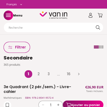
t
L
Français
asser
u
ontenu
a
Panier
Menu
n
Recherche
g
u
Filtrer
Secondaire
e
365 produits
1
2
3
16
…
3e Quadrant (2 pér./sem.) - Livre-
Prix
€26,90 EUR
cahier
Taxes incluses.
habituel
Mathématiques
ISBN: 978-2-8041-9572-4
Ajouter au panier
Réduire
Augmenter