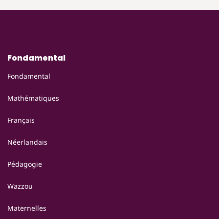
à
à
édition)
édition)
l’infini
l’infini
1
1
-
-
livre-
livre-
cahier
cahier
Fondamental
(2e
(2e
édition)
édition)
Fondamental
Mathématiques
Français
Néerlandais
Pédagogie
Wazzou
Maternelles