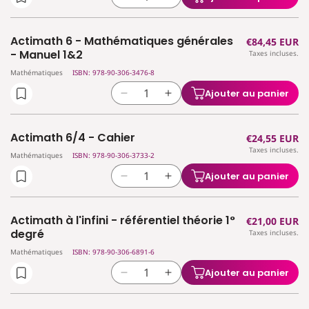
Réduire
Augmenter
(4
(4
la
la
per./sem.)
per./sem.)
quantité
quantité
-
-
Actimath 6 - Mathématiques générales
Prix
€84,45 EUR
de
de
Manuel
Manuel
- Manuel 1&2
Taxes incluses.
habituel
Actimath
Actimath
Mathématiques
ISBN: 978-90-306-3476-8
5/4h
5/4h
-
-
Ajouter au panier
Réduire
Augmenter
Cahier
Cahier
la
la
d&#39;activités
d&#39;activités
quantité
quantité
Actimath 6/4 - Cahier
Prix
€24,55 EUR
de
de
Taxes incluses.
habituel
Actimath
Actimath
Mathématiques
ISBN: 978-90-306-3733-2
6
6
Ajouter au panier
Réduire
Augmenter
-
-
la
la
Mathématiques
Mathématiques
quantité
quantité
générales
générales
Actimath à l'infini - référentiel théorie 1°
Prix
€21,00 EUR
de
de
-
-
degré
Taxes incluses.
habituel
Actimath
Actimath
Manuel
Manuel
Mathématiques
ISBN: 978-90-306-6891-6
6/4
6/4
1&amp;2
1&amp;2
-
-
Ajouter au panier
Réduire
Augmenter
Cahier
Cahier
la
la
quantité
quantité