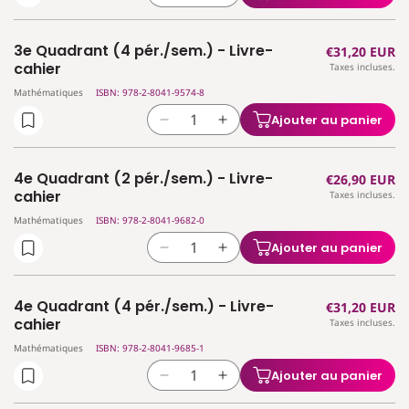
la
la
quantité
quantité
3e Quadrant (4 pér./sem.) - Livre-
Prix
€31,20 EUR
de
de
cahier
Taxes incluses.
habituel
3e
3e
Mathématiques
ISBN: 978-2-8041-9574-8
Quadrant
Quadrant
(2
(2
Ajouter au panier
Réduire
Augmenter
pér./sem.)
pér./sem.)
la
la
-
-
quantité
quantité
Livre-
Livre-
4e Quadrant (2 pér./sem.) - Livre-
Prix
€26,90 EUR
de
de
cahier
cahier
cahier
Taxes incluses.
habituel
3e
3e
Mathématiques
ISBN: 978-2-8041-9682-0
Quadrant
Quadrant
(4
(4
Ajouter au panier
Réduire
Augmenter
pér./sem.)
pér./sem.)
la
la
-
-
quantité
quantité
Livre-
Livre-
4e Quadrant (4 pér./sem.) - Livre-
Prix
€31,20 EUR
de
de
cahier
cahier
cahier
Taxes incluses.
habituel
4e
4e
Mathématiques
ISBN: 978-2-8041-9685-1
Quadrant
Quadrant
(2
(2
Ajouter au panier
Réduire
Augmenter
pér./sem.)
pér./sem.)
la
la
-
-