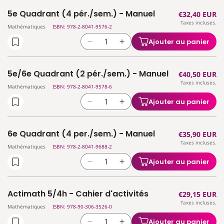
quantité
quantité
Livre-
Livre-
5e Quadrant (4 pér./sem.) - Manuel
Prix
€32,40 EUR
de
de
cahier
cahier
Taxes incluses.
habituel
4e
4e
Mathématiques
ISBN: 978-2-8041-9576-2
Quadrant
Quadrant
Ajouter au panier
Réduire
Augmenter
(4
(4
la
la
pér./sem.)
pér./sem.)
quantité
quantité
-
-
5e/6e Quadrant (2 pér./sem.) - Manuel
Prix
€40,50 EUR
de
de
Livre-
Livre-
Taxes incluses.
habituel
5e
5e
Mathématiques
ISBN: 978-2-8041-9578-6
cahier
cahier
Quadrant
Quadrant
Ajouter au panier
Réduire
Augmenter
(4
(4
la
la
pér./sem.)
pér./sem.)
quantité
quantité
-
-
6e Quadrant (4 per./sem.) - Manuel
Prix
€35,90 EUR
de
de
Manuel
Manuel
Taxes incluses.
habituel
5e/6e
5e/6e
Mathématiques
ISBN: 978-2-8041-9688-2
Quadrant
Quadrant
Ajouter au panier
Réduire
Augmenter
(2
(2
la
la
pér./sem.)
pér./sem.)
quantité
quantité
-
-
Actimath 5/4h - Cahier d'activités
Prix
€29,15 EUR
de
de
Manuel
Manuel
Taxes incluses.
habituel
6e
6e
Mathématiques
ISBN: 978-90-306-3526-0
Quadrant
Quadrant
Ajouter au panier