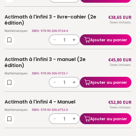
2
2
la
la
-
-
quantité
quantité
livre-
livre-
Actimath à l'infini 3 - livre-cahier (2e
Prix
€38,65 EUR
de
de
cahier
cahier
édition)
Taxes incluses.
habituel
Actimath
Actimath
(2e
(2e
Mathématiques
ISBN: 978-90-306-9724-4
à
à
édition)
édition)
l&#39;infini
l&#39;infini
Ajouter au panier
Réduire
Augmenter
3
3
la
la
-
-
quantité
quantité
guide
guide
Actimath à l'infini 3 - manuel (2e
Prix
€45,80 EUR
de
de
(2e
(2e
édition)
Taxes incluses.
habituel
Actimath
Actimath
édition)
édition)
Mathématiques
ISBN: 978-90-306-9725-1
à
à
l&#39;infini
l&#39;infini
Ajouter au panier
Réduire
Augmenter
3
3
la
la
-
-
quantité
quantité
livre-
livre-
Actimath à l'infini 4 - Manuel
Prix
€52,80 EUR
de
de
cahier
cahier
Taxes incluses.
habituel
Actimath
Actimath
Mathématiques
ISBN: 978-90-306-6752-0
(2e
(2e
à
à
édition)
édition)
Ajouter au panier
Réduire
Augmenter
l&#39;infini
l&#39;infini
la
la
3
3
quantité
quantité
-
-