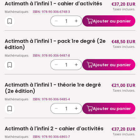
Actimath à l'infini 1 - cahier d'activités
Prix
€37,20 EUR
de
de
Taxes incluses.
habituel
Actimath
Actimath
Mathématiques
ISBN: 978-90-306-6748-3
à
à
Ajouter au panier
Réduire
Augmenter
l&#39;infini
l&#39;infini
la
la
-
-
quantité
quantité
référentiel
référentiel
Actimath à l'infini 1 - pack 1re degré (2e
Prix
€48,50 EUR
de
de
théorie
théorie
édition)
Taxes incluses.
habituel
Actimath
Actimath
1°
1°
Mathématiques
ISBN: 978-90-306-9487-8
à
à
degré
degré
l&#39;infini
l&#39;infini
Ajouter au panier
Réduire
Augmenter
1
1
la
la
-
-
quantité
quantité
cahier
cahier
Actimath à l'infini 1 - théorie 1re degré
Prix
€21,00 EUR
de
de
d&#39;activités
d&#39;activités
(2e édition)
Taxes incluses.
habituel
Actimath
Actimath
Mathématiques
ISBN: 978-90-306-9485-4
à
à
l&#39;infini
l&#39;infini
Ajouter au panier
Réduire
Augmenter
1
1
la
la
-
-
quantité
quantité
pack
pack
Actimath à l'infini 2 - cahier d'activités
Prix
€37,20 EUR
de
de
1re
1re
Taxes incluses.
habituel
Actimath
Actimath
Mathématiques
ISBN: 978-90-306-6865-7
degré
degré